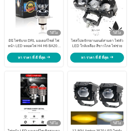
วิดีโอ
วิดีโอ
มินิ ไฟขับรถ DRL มอเตอร์ไซค์ ไฟ
ไฟสโปตจักรยานยนต์สามตา ไฟหัว
หน้า LED หลอดไฟ H4 H6 BA20D
LED ใกล้เหลือง สีขาวไกล ไฟช่วย
P15D รถยนต์ มะลาตาโปรเจคเตอร์
เลนส์สองสี
หา ราคา ที่ ดี ที่สุด
หา ราคา ที่ ดี ที่สุด
วิดีโอ
วิดีโอ
ไฟหน้า LED มอเตอร์ไซเคิลสามตา
12-80V Amber 3570 LED ไฟทํา