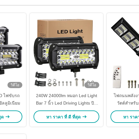
วิดีโอ
วิดีโอ
D ไฟขับรถ
240W 24000lm หมอก Led Light
ไฟถนนพลังงา
อัลลูมิเนียม
Bar 7 นิ้ว Led Driving Lights ปิด
วัตต์สำหรั
ถนน Waterproof
Daylight Whi
สุด
หา ราคา ที่ ดี ที่สุด
หา ราคา ท
IP65 