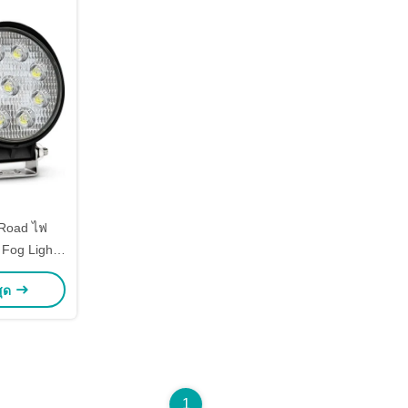
 Road ไฟ
 Fog Light
ก SUV
สุด
1