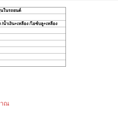
ุ่นในรถยนต์
 /น้ำเงิน+เหลือง /ไอซ์บลู+เหลือง
ิมาณ