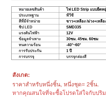
หมายเลขสินค้า
ไฟ LED Strip แบบยืดหย
ประเภทฐาน
พีวีซี
สีที่มีจำหน่าย
ขาว+เหลือง /ม่วง+เหลือง
ชิป LED
SMD335
แรงดันไฟฟ้า
12V
ข้อมูลจำเพาะ
30ซม. 45ซม. 60ซม
ทนความร้อน
-40°~60°
การรับประกัน
1 ปี
การบรรจุ
บรรจุกล่องสี
สังเกต:
ราคาสำหรับหนึ่งชิ้น, หนึ่งชุด= 2ชิ้น.
หากคุณสนใจที่จะซื้อโปรดใส่ใจกับปร