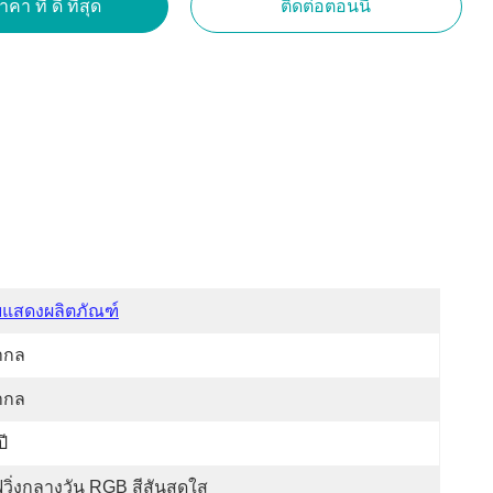
คา ที่ ดี ที่สุด
ติดต่อตอนนี้
บแสดงผลิตภัณฑ์
ากล
ากล
ปี
วิ่งกลางวัน RGB สีสันสดใส