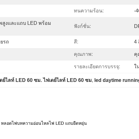
ทนความร้อน:
-4
าพสูงและแถบ LED พร้อม
ฟังก์ชั่น:
D
ายรถ
สี:
4 
คุณภาพ:
ค
รายละเอียดการบรรจุ:
ใ
ดย์ไลท์ LED 60 ซม. ไฟเดย์ไลท์ LED 60 ซม
, 
led daytime runni
DRL หลอดไฟบทความอ่อนไหลไฟ LED แถบยืดหยุ่น