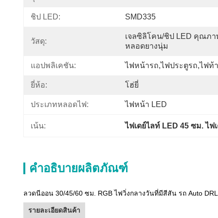
ชิป LED:
SMD335
เจลซิลิโคน/ชิป LED คุณภ
วัสดุ:
หลอดยางนุ่ม
แอปพลิเคชัน:
ไฟหน้ารถ,ไฟประตูรถ,ไฟท้
ยี่ห้อ:
โฮ่ยี่
ประเภทหลอดไฟ:
ไฟหน้า LED
เน้น:
ไฟเดย์ไลท์ LED 45 ซม. ไฟเ
คำอธิบายผลิตภัณฑ์
ลวดนีออน 30/45/60 ซม. RGB ไฟวิ่งกลางวันที่มีสีสัน รถ Auto 
รายละเอียดสินค้า