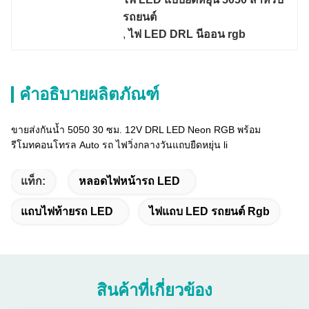
รถยนต์
, 
ไฟ LED DRL นีออน rgb
คำอธิบายผลิตภัณฑ์
ขายส่งกันน้ำ 5050 30 ซม. 12V DRL LED Neon RGB พร้อม
รีโมทคอนโทรล Auto รถ ไฟวิ่งกลางวันแถบยืดหยุ่น li
แท็ก:
หลอดไฟหน้ารถ LED
แถบไฟท้ายรถ LED
ไฟแถบ LED รถยนต์ Rgb
สินค้าที่เกี่ยวข้อง