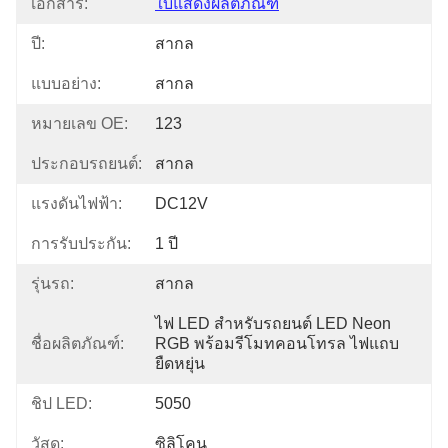
เอกสาร:
ใบแสดงผลิตภัณฑ์
ปี:
สากล
แบบอย่าง:
สากล
หมายเลข OE:
123
ประกอบรถยนต์:
สากล
แรงดันไฟฟ้า:
DC12V
การรับประกัน:
1 ปี
รุ่นรถ:
สากล
ไฟ LED สำหรับรถยนต์ LED Neon 
ชื่อผลิตภัณฑ์:
RGB พร้อมรีโมทคอนโทรล ไฟแถบ
ยืดหยุ่น
ชิป LED:
5050
วัสดุ:
ซิลิโคน