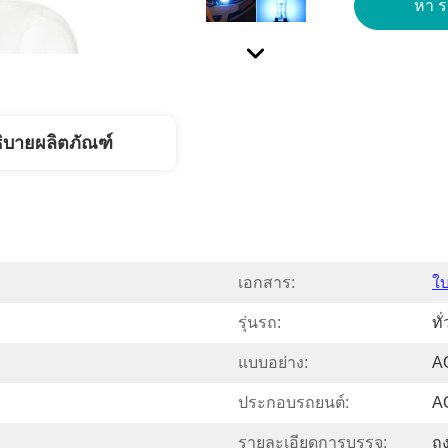
หา รา
ิบายผลิตภัณฑ์
เอกสาร:
ใ
รุ่นรถ:
ทั
แบบอย่าง:
A
ประกอบรถยนต์:
A
รายละเอียดการบรรจุ:
ถุ