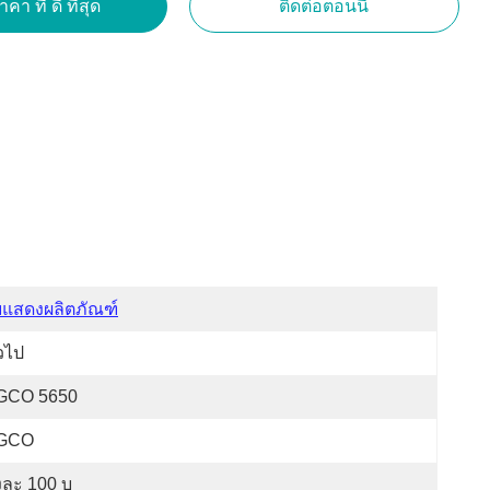
คา ที่ ดี ที่สุด
ติดต่อตอนนี้
บแสดงผลิตภัณฑ์
่วไป
GCO 5650
GCO
งละ 100 บ