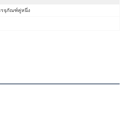
รจุภัณฑ์คู่หนึ่ง